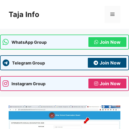
Skip
to
Taja Info
Menu
content
Join Now
WhatsApp Group
Join Now
Telegram Group
Join Now
Instagram Group