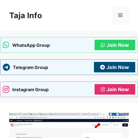
Skip
to
Taja Info
Menu
content
Join Now
WhatsApp Group
Join Now
Telegram Group
Join Now
Instagram Group