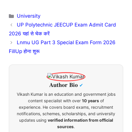
Categories
University
UP Polytechnic JEECUP Exam Admit Card
2026 यहां से चेक करें
Lnmu UG Part 3 Special Exam Form 2026
FillUp होना शुरू
𝐀𝐮𝐭𝐡𝐨𝐫 𝐁𝐢𝐨
✔
Vikash Kumar is an education and government jobs
content specialist with over
10 years
of
experience. He covers board exams, recruitment
notifications, schemes, scholarships, and university
updates using
verified information from official
sources
.