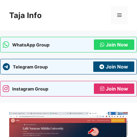
Skip
to
Taja Info
Menu
content
Join Now
WhatsApp Group
Join Now
Telegram Group
Join Now
Instagram Group