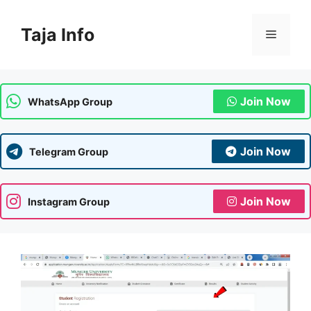
Skip
to
Taja Info
Menu
content
Join Now
WhatsApp Group
Join Now
Telegram Group
Join Now
Instagram Group