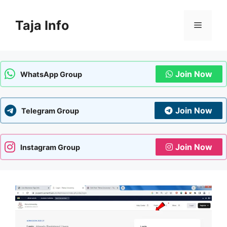
Skip
to
Taja Info
Menu
content
Join Now
WhatsApp Group
Join Now
Telegram Group
Join Now
Instagram Group