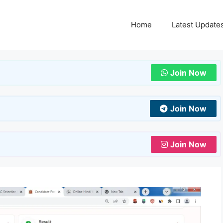
Home
Latest Update
Join Now
Join Now
Join Now