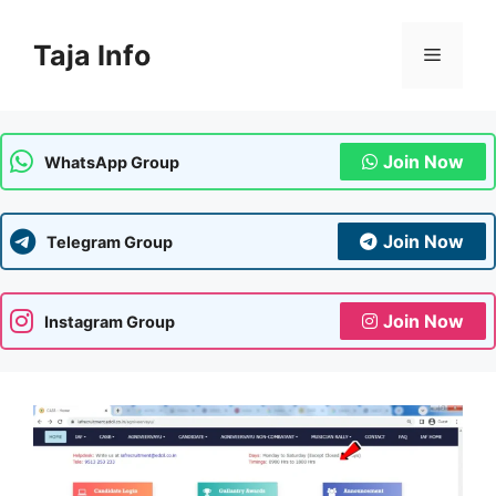
Skip
to
Taja Info
Menu
content
Join Now
WhatsApp Group
Join Now
Telegram Group
Join Now
Instagram Group