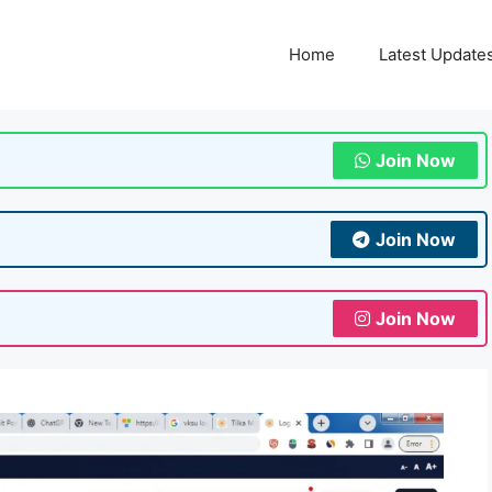
Home
Latest Update
Join Now
Join Now
Join Now