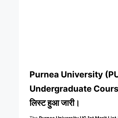
Purnea University (P
Undergraduate Course के
लिस्ट हुआ जारी।
The
Purnea University UG 1st Merit Lis