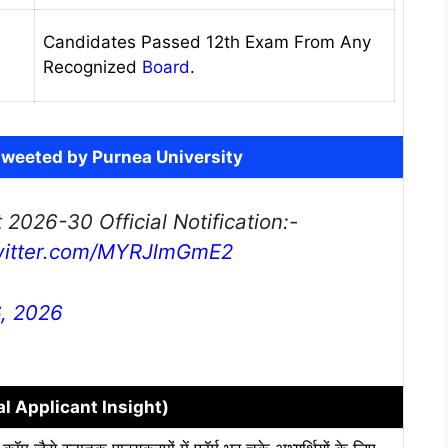
Candidates Passed 12th Exam From Any
Recognized
Board
.
n tweeted by Purnea University
 2026-30 Official Notification:-
twitter.com/MYRJlmGmE2
6, 2026
eal Applicant Insight)